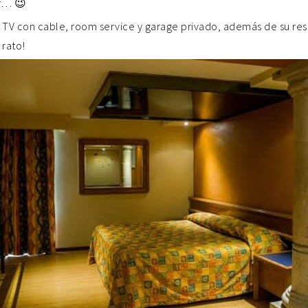
ar… 😉
, TV con cable, room service y garage privado, además de su re
 rato!